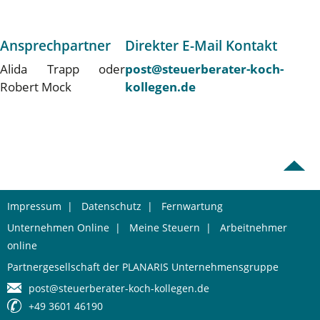
Ansprechpartner
Direkter E-Mail Kontakt
Alida Trapp oder
post@steuerberater-koch-
Robert Mock
kollegen.de
Impressum
|
Datenschutz
|
Fernwartung
Unternehmen Online
|
Meine Steuern
|
Arbeitnehmer
online
Partnergesellschaft der PLANARIS Unternehmensgruppe
post@steuerberater-koch-kollegen.de
+49 3601 46190