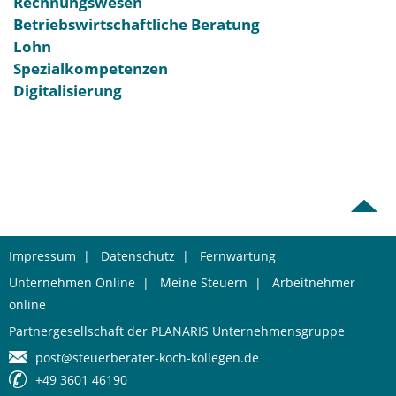
Rechnungswesen
Betriebswirtschaftliche Beratung
Lohn
Spezialkompetenzen
Digitalisierung
Impressum
|
Datenschutz
|
Fernwartung
Unternehmen Online
|
Meine Steuern
|
Arbeitnehmer
online
Partnergesellschaft der PLANARIS Unternehmensgruppe
post@steuerberater-koch-kollegen.de
+49 3601 46190