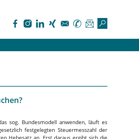
üchen?
 das sog. Bundesmodell anwenden, läuft es
esetzlich festgelegten Steuermesszahl der
 Hebesatz an. Erst daraus ergibt sich die