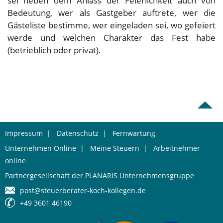
sei neben dem Anlass der Feierlichkeit auch von
Bedeutung, wer als Gastgeber auftrete, wer die
Gästeliste bestimme, wer eingeladen sei, wo gefeiert
werde und welchen Charakter das Fest habe
(betrieblich oder privat).
Impressum
|
Datenschutz
|
Fernwartung
Unternehmen Online
|
Meine Steuern
|
Arbeitnehmer
online
Partnergesellschaft der PLANARIS Unternehmensgruppe
post@steuerberater-koch-kollegen.de
+49 3601 46190