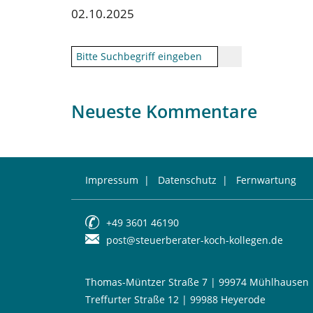
02.10.2025
Neueste Kommentare
Impressum
|
Datenschutz
|
Fernwartung
+49 3601 46190
post@steuerberater-koch-kollegen.de
Thomas-Müntzer Straße 7 | 99974 Mühlhausen
Treffurter Straße 12 | 99988 Heyerode